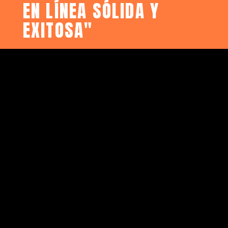
EN LÍNEA SÓLIDA Y
EXITOSA"
MERARI PÉREZ: ESPECIALISTA EN
MARKETING DIGITAL
Master en Marketing Digital & Ecommerce
Master of Bussiness Administration
Licenciada en Administración de Hotelería,
Turismo y Gastronomía