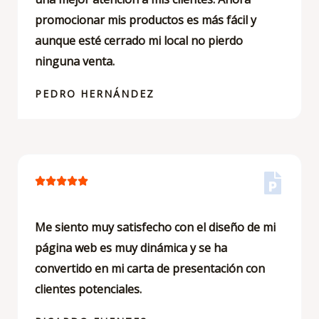
a
promocionar mis productos es más fácil y
d
d
aunque esté cerrado mi local no pierdo
e
o
5
ninguna venta.
c
o
PEDRO HERNÁNDEZ
n
5
d
e
5
V





a
l
Me siento muy satisfecho con el diseño de mi
o
página web es muy dinámica y se ha
r
convertido en mi carta de presentación con
a
clientes potenciales.
d
o