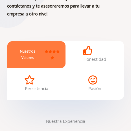
contáctanos y te asesoraremos para llevar a tu
empresa a otro nivel.
Nuestros
V




Valores
a

Honestidad
l
o
r
a
Persistencia
Pasión
d
o
c
o
n
Nuestra Experiencia
5
d