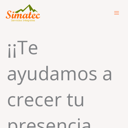
Ir
al
contenido
¡¡Te
ayudamos a
crecer tu
presencia