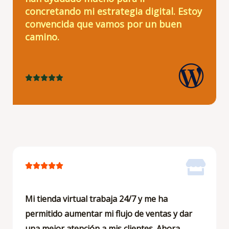
concretando mi estrategia digital. Estoy
convencida que vamos por un buen
camino.
V





a
l
o
r
a
d
V





o
a
c
l
Mi tienda virtual trabaja 24/7 y me ha
o
o
permitido aumentar mi flujo de ventas y dar
n
r
una mejor atención a mis clientes. Ahora
5