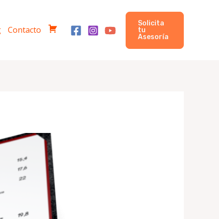
Solicita
g
Contacto
tu
C
Asesoría
o
m
p
r
a
s