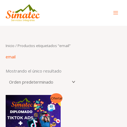
Ir
al
contenido
Inicio
/ Productos etiquetados “email”
email
Mostrando el único resultado
El
El
¡Oferta!
precio
precio
original
actual
era:
es:
Q675.00.
Q499.00.