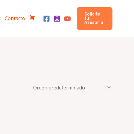
Solicita
g
Contacto
tu
C
Asesoría
o
m
p
r
a
s