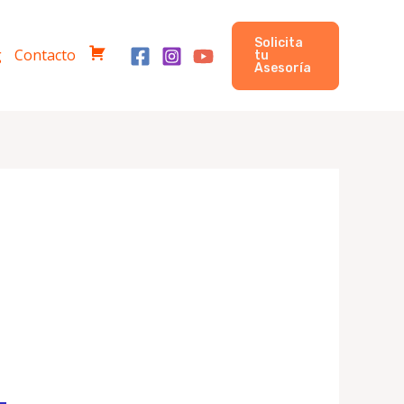
Solicita
g
Contacto
tu
C
Asesoría
o
m
p
r
a
s