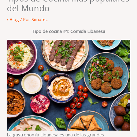
del Mundo
/
Blog
/ Por
Simatec
Tipo de cocina #1: Comida Libanesa
La gastronomía Libanesa es una de las grandes