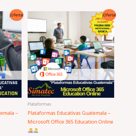
El
El
¡Oferta!
¡Oferta!
precio
precio
original
actual
era:
es:
Q4,800.00.
Q2,399.00.
Plataformas
temala –
Plataformas Educativas Guatemala –
Microsoft Office 365 Education Online