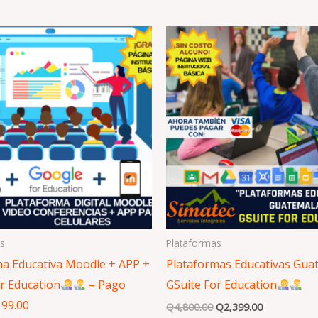
El
El
precio
precio
original
actual
era:
es:
Q4,800.00.
Q2,399.00.
s
Plataformas
ma Educativa Moodle + APP +
Plataformas Educativas Gua
r Education
– Pago
GSuite For Education
199.00
Q
4,800.00
Q
2,399.00