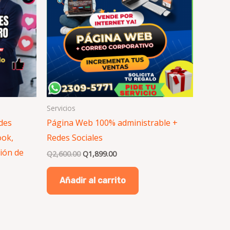
Servicios
des
Página Web 100% administrable +
ook,
Redes Sociales
ión de
Q
2,600.00
Q
1,899.00
Añadir al carrito