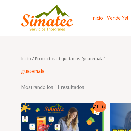
Ir
al
Inicio
Vende Ya!
contenido
Inicio
/ Productos etiquetados “guatemala”
guatemala
Mostrando los 11 resultados
El
El
¡Oferta!
precio
precio
original
actual
era:
es:
Q3,750.00.
Q2,749.00.