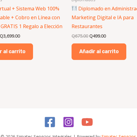
irtual + Sistema Web 100%
Diplomado en Administra
able + Cobro en Línea con
Marketing Digital e IA para
 GRATIS 1 Regalo a Elección
Restaurantes
Q
3,699.00
Q
675.00
Q
499.00
 al carrito
Añadir al carrito
 © 2026 Simatec Servicios Integrales | Powered by
Simatec Servicios 