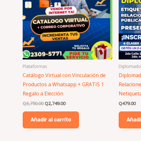
Plataformas
Diplomado
Catálogo Virtual con Vinculación de
Diplomado
Productos a Whatsapp + GRATIS 1
Relacione
Regalo a Elección
Netiquet
Q
3,750.00
Q
2,749.00
Q
479.00
Añadir al carrito
Añadir