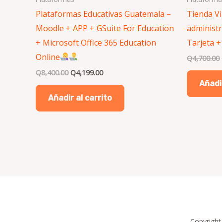
Plataformas Educativas Guatemala –
Tienda V
Moodle + APP + GSuite For Education
administr
+ Microsoft Office 365 Education
Tarjeta +
Online
Q
4,700.00
Q
8,400.00
Q
4,199.00
Añadir
Añadir al carrito
Copyright