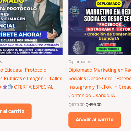
s
Diplomados
 Etiqueta, Protocolo,
Diplomado Marketing en Re
s Públicas e Imagen + Taller:
Sociales Desde Cero: “Faceb
a
OFERTA ESPECIAL
Instagram y TikTok” + Creac
Contenido Usando IA
Q
675.00
Q
499.00
 al carrito
Añadir al carrito