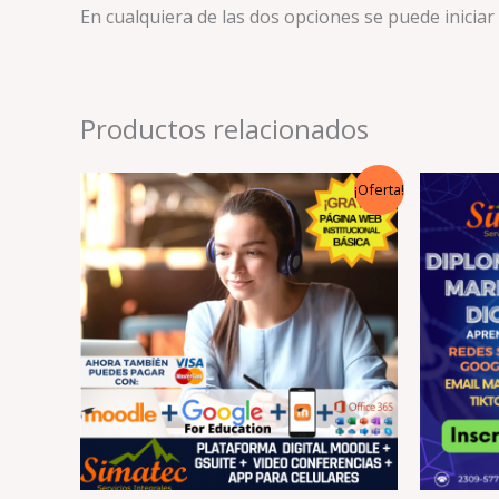
En cualquiera de las dos opciones se puede inicia
Productos relacionados
El
El
El
¡Oferta!
precio
precio
pr
original
actual
or
era:
es:
er
Q8,400.00.
Q4,199.00.
Q