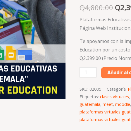
cantidad
Q
4,800.00
Q
2,3
Plataformas Educativas
Página Web Institucion
Te apoyamos con la imp
Education por un costo
Q2,399.00
(Precio Norm
Añadir al 
SKU:
02005
Categoría:
P
Etiquetas:
clases virtuales
guatemala
,
meet
,
moodle
plataformas virtuales gua
plataformas virtuales gua