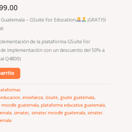
99.00
 Guatemala – GSuite For Education
¡GRATIS!
al
lementación de la plataforma GSuite For
 de implementación con un descuento del 50% a
al Q4800)
carrito
lataformas
,
educacion
,
enseñanza
,
Gsuite
,
gsuite guatemala
,
,
moodle guatemala
,
plataforma educativa guatemala
,
temala
,
simatec
,
simatec moodle guatemala
,
simatec
temala