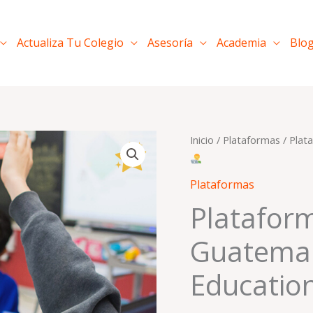
Actualiza Tu Colegio
Asesoría
Academia
Blo
Plataformas
Inicio
/
Plataformas
/ Plat
El
Educativas
prec
Guatemala
Plataformas
-
origi
Platafor
GSuite
era:
Guatemal
For
Education
Q4,8
Educatio