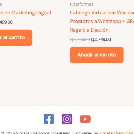
s
Plataformas
o en Marketing Digital
Catálogo Virtual con Vincula
Productos a Whatsapp + GR
499.00
Regalo a Elección
 al carrito
Q
3,750.00
Q
2,749.00
Añadir al carrito
 © 2026 Simatec Servicios Integrales | Powered by
Simatec Servicios 