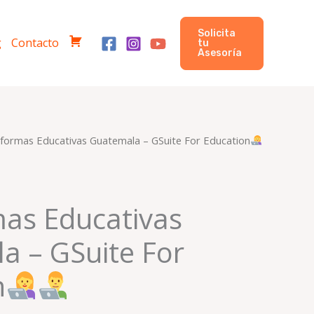
Solicita
g
Contacto
tu
C
Asesoría
o
m
p
r
aformas Educativas Guatemala – GSuite For Education
El
a
io
precio
s
nal
actual
mas Educativas
es:
a – GSuite For
00.00.
Q2,399.00.
n