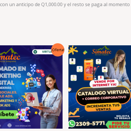
r con un anticipo de Q1,000.00 y el resto se paga al moment
El
El
El
¡Oferta!
ecio
precio
precio
precio
iginal
actual
original
actual
a:
es:
era:
es:
665.00.
Q499.00.
Q3,750.00.
Q2,749.00.