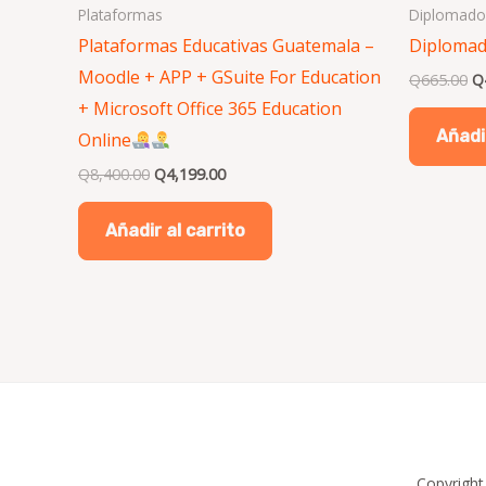
Plataformas
Diplomado
Plataformas Educativas Guatemala –
Diplomad
Moodle + APP + GSuite For Education
Q
665.00
Q
+ Microsoft Office 365 Education
Añadir
Online
Q
8,400.00
Q
4,199.00
Añadir al carrito
Copyright