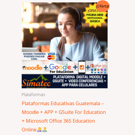
El
El
¡Oferta!
precio
precio
original
actual
era:
es:
Q8,400.00.
Q4,199.00.
Plataformas
Plataformas Educativas Guatemala –
Moodle + APP + GSuite For Education
+ Microsoft Office 365 Education
Online