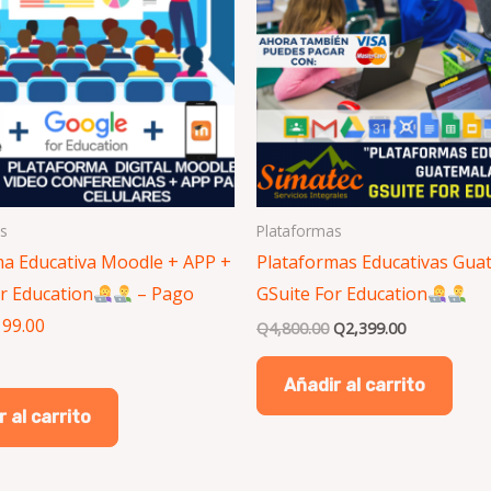
s
Plataformas
ma Educativa Moodle + APP +
Plataformas Educativas Gua
r Education
– Pago
GSuite For Education
199.00
Q
4,800.00
Q
2,399.00
Añadir al carrito
 al carrito